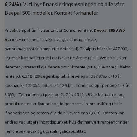
6,24%)
. Vi tilbyr finansieringsløsningen på alle våre
Deepal S05-modeller. Kontakt forhandler.
Priseksempel lån fra Santander Consumer Bank
Deepal S05 AWD
Aurora+
(inkl.metallic lakk, avtagbart hengerfeste,
panoramaglasstak, komplette vinterhjul). Totalpris bil fra kr. 477 900,–
.
Flytende kampanjerente i de første tre årene (p.t. 1,95% nom.), som
deretter justeres til gjeldende produktrente (p.t. 8,65% nom.). Effektiv
rente p.t. 6,24%, 20% egenkapital, lånebeløp kr. 387 878,- o/10 år,
kostnad kr. 125 064,- totalt kr. 512 942,-. Terminbeløp i periode 1 i 3 år:
3 655,-. Terminbeløp i periode 2 i 7 år: 4 540,-. Både kampanje- og
produktrenten er flytende og følger normal renteutvikling i hele
låneperioden og renten vil aldri bli lavere enn 0,00 %. Renten kan
endres ved utbetalingstidspunket, hvis det har vært renteendringer
mellom søknads- og utbetalingstidspunktet.