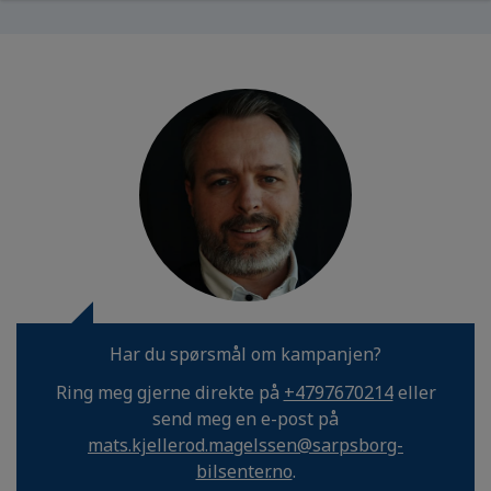
Har du spørsmål om kampanjen?
Ring meg gjerne direkte på
+4797670214
eller
send meg en e-post på
mats.kjellerod.magelssen@sarpsborg-
bilsenter.no
.