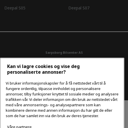
Deepal S05
Deepal S07
Sarpsborg Bilsenter AS
Engsmyrveien 25 1739 Borgenhaugen
Kan vi lagre cookies og vise deg
personaliserte annonser?
Personvern og cookies
Vi bruker informasjonskapsler for å få nettstedet vårt til å
fungere ordentlig, tilpasse innholdet og personalisere
Vi tar forbehold om skrivefeil, feil på innhold og priser.
annonser, tilby funksjoner knyttet til sosiale medier og analysere
trafikken vår. Vi deler informasjon om din bruk av nettstedet vårt
med våre annonserings- og analysepartnere som kan
kombinere denne med annen informasjon du har gitt de eller
som de har samlet inn via din bruk av deres tjenester.
Våre partnere