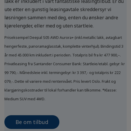
lakk er inkludert i vårt fantastiske leasingtilbud. Er du
ute etter en gunstig leasingavtale skreddersyr vi
løsningen sammen med deg, enten du ønsker andre
kjørelengder, eller med og uten startleie.
Priseksempel Deepal S05 AWD Aurora+ (inkl.metallic lakk, avtagbart
hengerfeste, panoramaglasstak, komplette vinterhjul). Bindingstid 3
år med 45.000 km inkludert i perioden. Totalpris bil fra kr 477 900,–.
Privatleasing fra Santander Consumer Bank: Startleie/etabl. gebyr: kr
99 790,-. Månedsleie inkl. termingebyr: kr 3 397,- og totalpris kr 222
079,-. Dette vil variere med rentenivået. Pris levert Oslo. Frakt og
klargjøringskostnader til lokal forhandler kan tilkomme. *Klasse:
Medium SUV med 4WD.
Be om tilbud