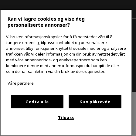
Kan vi lagre cookies og vise deg
personaliserte annonser?
Vi bruker informasjonskapsler for å få nettstedet vårt til å
Sarpsborg Bilsenter AS
fungere ordentlig, tilpasse innholdet og personalisere
Engsmyrveien 25 1739 Borgenhaugen
annonser, tilby funksjoner knyttet til sosiale medier og analysere
trafikken vår. Vi deler informasjon om din bruk av nettstedet vårt
med våre annonserings- og analysepartnere som kan
Personvern og cookies
kombinere denne med annen informasjon du har gitt de eller
som de har samlet inn via din bruk av deres tjenester.
Vi tar forbehold om skrivefeil, feil på innhold og priser.
Våre partnere
Godta alle
Kun påkrevde
Tilpass