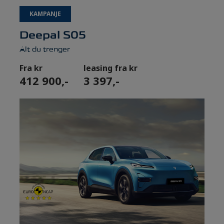
KAMPANJE
Deepal S05
Alt du trenger
Fra kr
leasing fra kr
412 900,-
3 397,-