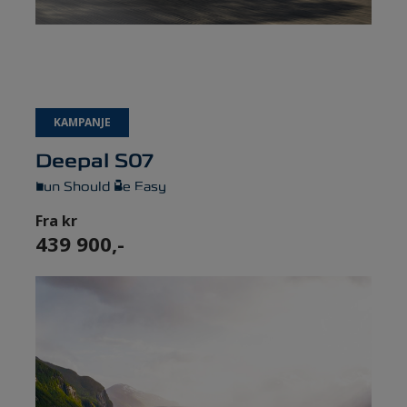
KAMPANJE
Deepal S07
Fun Should Be Easy
Fra kr
439 900,-